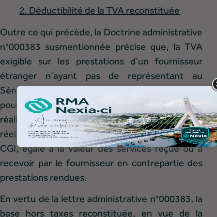
2. Déductibilité de la TVA reconstituée
Outre ce qui précède, la Doctrine administrative
n°000383 susmentionnée précise que, la TVA
exigible sur les prestations d’un fournisseur
étranger n’ayant pas de représentant au
Sénégal est liquidée et reversée par la personne
pour le compte de laquelle la prestation est
réalisée, suivant le régime du chiffre d’affaires
réel. La base imposable est donc, en vertu du
CGI, égale à la valeur des services reçue ou à
recevoir par le fournisseur en contrepartie des
prestations rendues.
En vertu de la lettre administrative n°000383, la
base hors taxes reconstituée, en vue de la