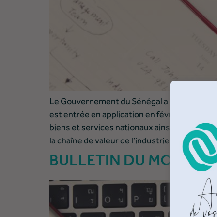
Le Gouvernement du Sénégal a adopté le 1er f
est entrée en application en février 2021 ave
biens et services nationaux ainsi que le dév
la chaîne de valeur de l’industrie pétrolière
BULLETIN DU MOIS DE 