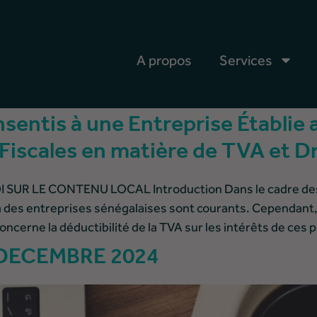
A propos
Services
nsentis à une Entreprise Établie 
 Fiscales en matière de TVA et D
UR LE CONTENU LOCAL Introduction Dans le cadre des op
à des entreprises sénégalaises sont courants. Cependant
cerne la déductibilité de la TVA sur les intérêts de ces p
DECEMBRE 2024