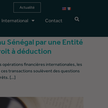
Actualité
International
Contact
au Sénégal par une Entité
roit à déduction
érations financières internationales, les
, ces transactions soulèvent des questions
rêts. […]