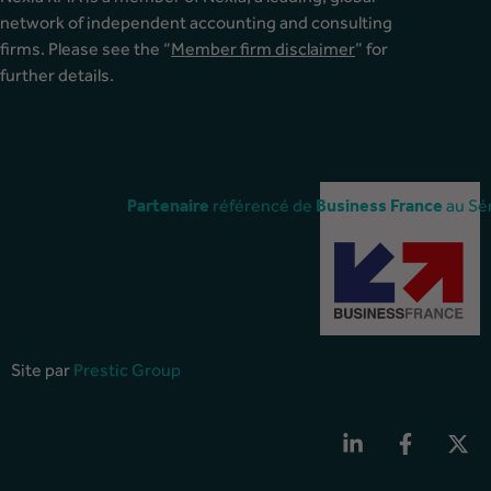
network of independent accounting and consulting
firms. Please see the “
Member firm disclaimer
” for
further details.
référencé de
au Sé
Partenaire
Business
France
Site par
Prestic Group