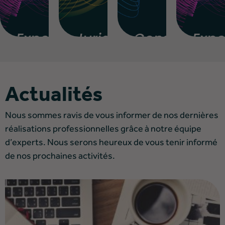
pertise
Juridique
Conseil
Expertise
omptable
&
Judiciair
Fiscal
&
Assuran
Actualités
Nous sommes ravis de vous informer de nos dernières
réalisations professionnelles grâce à notre équipe
d’experts. Nous serons heureux de vous tenir informé
de nos prochaines activités.